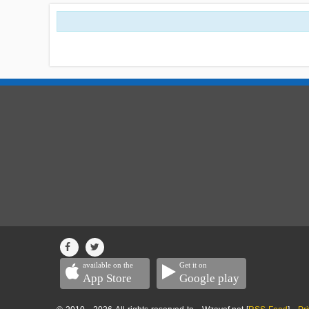
available on the
Get it on
App Store
Google play