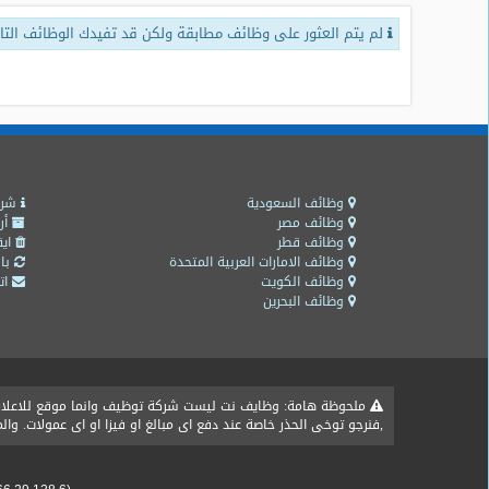
لم يتم العثور على وظائف مطابقة ولكن قد تفيدك الوظائف التال
طلبات
وظائف
تصفح
الوظائف
وظائف
اليوم
وظائف السعودية
شرو
وظائف مصر
أر
وظائف قطر
ايق
وظائف
وظائف الامارات العربية المتحدة
باق
السعودية
وظائف الكويت
اتص
اليوم
وظائف البحرين
وظائف
مصر
اليوم
ملحوظة هامة: وظايف نت ليست شركة توظيف وانما موقع للاعلان ع
,فنرجو توخى الحذر خاصة عند دفع اى مبالغ او فيزا او اى عمولات. و
وظائف
حكومية