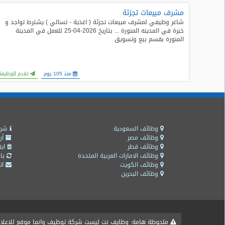
مشرف مبيعات تجزئة
طلبات
شاغر وظيفي لمشرف مبيعات تجزئة ( اغذية - تسالي ) يشترط تواجد و
وظائف
خبرة في المدينه المنورة ... بتاريخ 2026-04-25 للعمل في المدينة
المنورة بقسم بيع وتسويق
تصفح
الوظائف
منذ 105 يوم
تقدم للوظيفة
وظائف
اليوم
وظائف
السعودية
وظائف السعودية
شرو
اليوم
وظائف مصر
أر
وظائف قطر
ايق
وظائف الامارات العربية المتحدة
باق
وظائف
وظائف الكويت
اتص
مصر
وظائف البحرين
اليوم
وظائف
حكومية
ملحوظة هامة: وظايف نت ليست شركة توظيف وانما موقع للاعلان ع