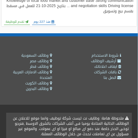
Knowledge of local food market and customer base Strong communication
المدونة
and negotiation skills Driving license ... بتاريخ 2025-10-21 للعمل في مسقط
بقسم بيع وتسويق
منذ 227 يوم
تقدم للوظيفة
شروط الاستخدام
وظائف السعودية
أرشيف الوظائف
وظائف مصر
ايقاف اعلاناتك
وظائف قطر
باقات الشركات
وظائف الامارات العربية
اتصل بنا
المتحدة
وظائف الكويت
وظائف البحرين
ملحوظة هامة: وظايف نت ليست شركة توظيف وانما موقع للاعلان عن
الوظائف الخالية المتاحة يوميا فى أغلب الشركات بالشرق الاوسط ,فنرجو
توخى الحذر خاصة عند دفع اى مبالغ او فيزا او اى عمولات. والموقع غير
مسؤول عن اى تعاملات تحدث من خلال الوظائف المعلنة.