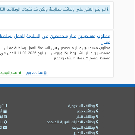
لم يتم العثور على وظائف مطابقة ولكن قد تفيدك الوظائف التال
طلبات
وظائف
تصفح
الوظائف
مطلوب مهندسين غـــاز متخصصين فى السلامة للعمل بسلطنة
عمــان
مطلوب مهندسين غـــاز متخصصين فى السلامة للعمل بسلطنة عمــان
وظائف
مهندسيــن غــــاز الشـــــروط بكالوريوس ... بتاريخ 2026-01-11 للعمل في
اليوم
مسقط بقسم هندسة وانشاء وتعمير
وظائف
منذ 209 يوم
تقدم للوظيفة
السعودية
اليوم
وظائف
مصر
اليوم
وظائف السعودية
شرو
وظائف مصر
أر
وظائف قطر
ايق
وظائف
وظائف الامارات العربية المتحدة
باق
حكومية
وظائف الكويت
اتص
وظائف البحرين