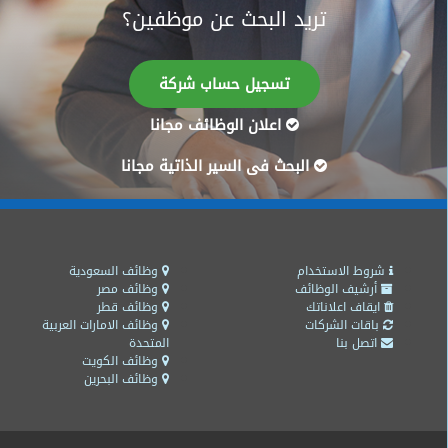
تريد البحث عن موظفين؟
طلبات
وظائف
تسجيل حساب شركة
تصفح
الوظائف
اعلان الوظائف مجانا
وظائف
البحث فى السير الذاتية مجانا
اليوم
وظائف
السعودية
اليوم
شروط الاستخدام
وظائف السعودية
أرشيف الوظائف
وظائف مصر
ايقاف اعلاناتك
وظائف قطر
وظائف
باقات الشركات
وظائف الامارات العربية
مصر
اتصل بنا
المتحدة
اليوم
وظائف الكويت
وظائف البحرين
وظائف
حكومية