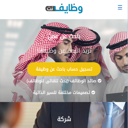
☰
الرئيسية
البحث
عن
باحث عن عمل
وظيفة
تريد البحث عن وظيفة؟
دخول
حساب
تسجيل حساب باحث عن وظيفة
جديد
صائد الوظائف (بحث تلقائى للوظائف)
اعلان
وظيفة
تصميمات مختلفة للسير الذاتية
مجانا
سجل
سيرتك
شركة
الذاتية
الان