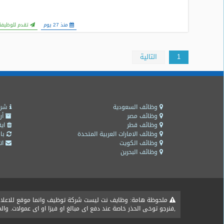
منذ 27 يوم
تقدم للوظيفة
1
التالية
وظائف السعودية
شرو
وظائف مصر
أر
وظائف قطر
ايق
وظائف الامارات العربية المتحدة
باق
وظائف الكويت
اتص
وظائف البحرين
ملحوظة هامة: وظايف نت ليست شركة توظيف وانما موقع للاعلان ع
,فنرجو توخى الحذر خاصة عند دفع اى مبالغ او فيزا او اى عمولات. و