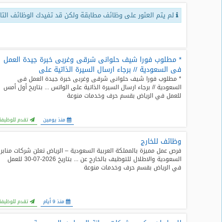
لم يتم العثور على وظائف مطابقة ولكن قد تفيدك الوظائف التال
طلبات
وظائف
تصفح
الوظائف
* مطلوب فورا شيف حلوانى شرقى وغربى خبرة جيدة العمل
فى السعودية // برجاء ارسال السيرة الذاتية على
* مطلوب فورا شيف حلوانى شرقى وغربى خبرة جيدة العمل فى
وظائف
السعودية // برجاء ارسال السيرة الذاتية على الواتس ... بتاريخ أول أمس
اليوم
للعمل في الرياض بقسم حرف وخدمات منوعة
وظائف
منذ يومين
تقدم للوظيفة
السعودية
اليوم
وظائف للخارج
فرص عمل مميزة بالمملكة العربية السعودية – الرياض تعلن شركات منابر
وظائف
السعودية والاطلال للتوظيف بالخارج عن ... بتاريخ 2026-07-30 للعمل
مصر
في الرياض بقسم حرف وخدمات منوعة
اليوم
وظائف
منذ 9 أيام
تقدم للوظيفة
حكومية