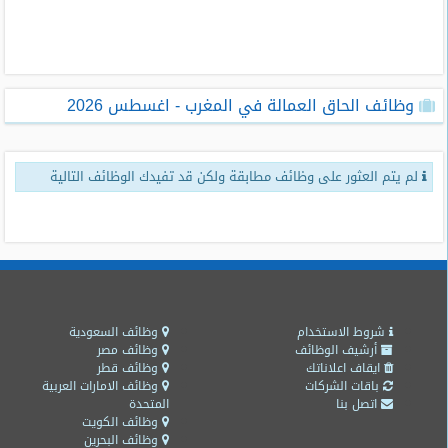
طلبات
وظائف
تصفح
وظائف الحاق العمالة في المغرب - اغسطس 2026
الوظائف
وظائف
لم يتم العثور على وظائف مطابقة ولكن قد تفيدك الوظائف التالية
اليوم
وظائف
السعودية
اليوم
وظائف
مصر
شروط الاستخدام
وظائف السعودية
اليوم
أرشيف الوظائف
وظائف مصر
ايقاف اعلاناتك
وظائف قطر
باقات الشركات
وظائف الامارات العربية
وظائف
اتصل بنا
المتحدة
حكومية
وظائف الكويت
وظائف البحرين