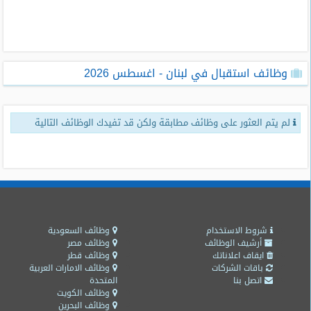
طلبات
وظائف
تصفح
وظائف استقبال في لبنان - اغسطس 2026
الوظائف
وظائف
لم يتم العثور على وظائف مطابقة ولكن قد تفيدك الوظائف التالية
اليوم
وظائف
السعودية
اليوم
وظائف
مصر
شروط الاستخدام
وظائف السعودية
اليوم
أرشيف الوظائف
وظائف مصر
ايقاف اعلاناتك
وظائف قطر
باقات الشركات
وظائف الامارات العربية
وظائف
اتصل بنا
المتحدة
حكومية
وظائف الكويت
وظائف البحرين