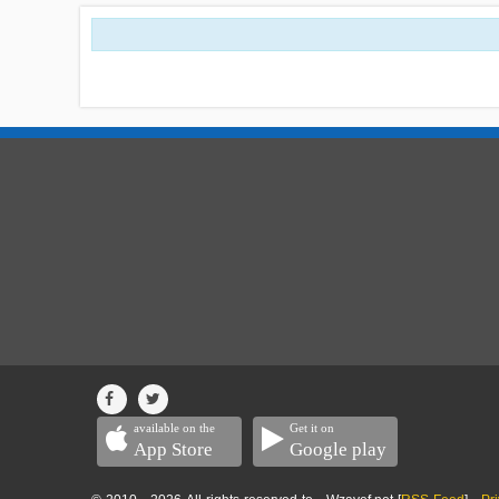
available on the
Get it on
App Store
Google play