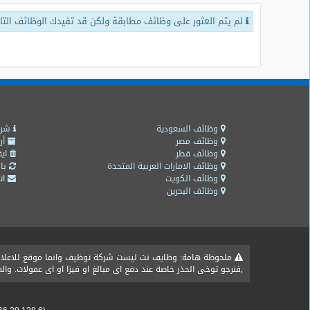
لم يتم العثور على وظائف مطابقة ولكن قد تفيدك الوظائف التال
طلبات
وظائف
تصفح
الوظائف
وظائف
اليوم
وظائف السعودية
شرو
وظائف مصر
أر
وظائف قطر
ايق
وظائف
وظائف الامارات العربية المتحدة
باق
السعودية
وظائف الكويت
اتص
اليوم
وظائف البحرين
وظائف
مصر
اليوم
ملحوظة هامة: وظايف نت ليست شركة توظيف وانما موقع للاعلان ع
,فنرجو توخى الحذر خاصة عند دفع اى مبالغ او فيزا او اى عمولات. و
وظائف
حكومية