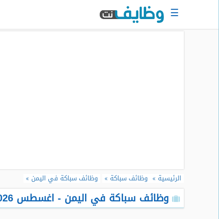
☰
الرئيسية
البحث
عن
وظيفة
دخول
حساب
جديد
اعلان
وظيفة
مجانا
الرئيسية
وظائف سباكة
وظائف سباكة في اليمن
سجل
سيرتك
وظائف سباكة في اليمن - اغسطس 2026
الذاتية
الان