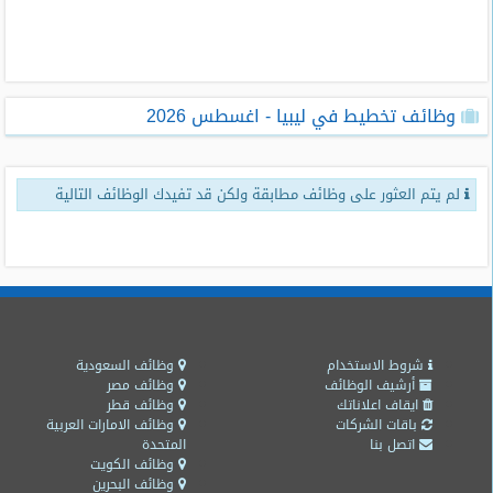
طلبات
وظائف
تصفح
وظائف تخطيط في ليبيا - اغسطس 2026
الوظائف
وظائف
لم يتم العثور على وظائف مطابقة ولكن قد تفيدك الوظائف التالية
اليوم
وظائف
السعودية
اليوم
وظائف
مصر
شروط الاستخدام
وظائف السعودية
اليوم
أرشيف الوظائف
وظائف مصر
ايقاف اعلاناتك
وظائف قطر
باقات الشركات
وظائف الامارات العربية
وظائف
اتصل بنا
المتحدة
حكومية
وظائف الكويت
وظائف البحرين