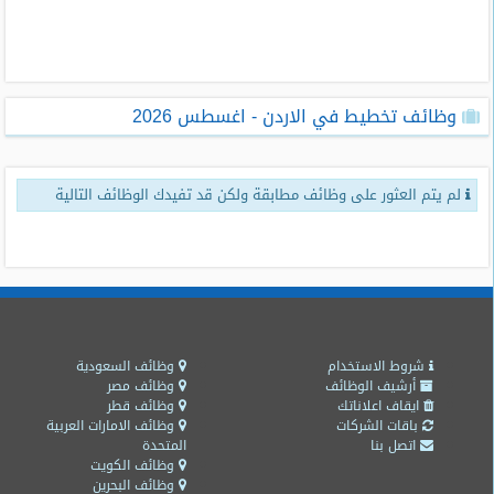
طلبات
وظائف
تصفح
وظائف تخطيط في الاردن - اغسطس 2026
الوظائف
وظائف
لم يتم العثور على وظائف مطابقة ولكن قد تفيدك الوظائف التالية
اليوم
وظائف
السعودية
اليوم
وظائف
مصر
شروط الاستخدام
وظائف السعودية
اليوم
أرشيف الوظائف
وظائف مصر
ايقاف اعلاناتك
وظائف قطر
باقات الشركات
وظائف الامارات العربية
وظائف
اتصل بنا
المتحدة
حكومية
وظائف الكويت
وظائف البحرين