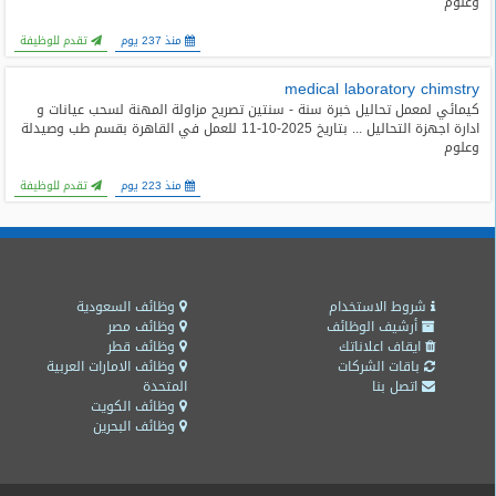
وعلوم
المدونة
منذ 237 يوم
تقدم للوظيفة
medical laboratory chimstry
كيمائي لمعمل تحاليل خبرة سنة - سنتين تصريح مزاولة المهنة لسحب عيانات و
ادارة اجهزة التحاليل ... بتاريخ 2025-10-11 للعمل في القاهرة بقسم طب وصيدلة
وعلوم
منذ 223 يوم
تقدم للوظيفة
شروط الاستخدام
وظائف السعودية
أرشيف الوظائف
وظائف مصر
ايقاف اعلاناتك
وظائف قطر
باقات الشركات
وظائف الامارات العربية
اتصل بنا
المتحدة
وظائف الكويت
وظائف البحرين