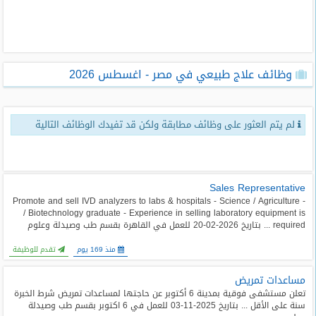
طلبات
وظائف
تصفح
وظائف علاج طبيعي في مصر - اغسطس 2026
الوظائف
وظائف
لم يتم العثور على وظائف مطابقة ولكن قد تفيدك الوظائف التالية
اليوم
وظائف
السعودية
اليوم
Sales Representative
- Promote and sell IVD analyzers to labs & hospitals - Science / Agriculture
/ Biotechnology graduate - Experience in selling laboratory equipment is
وظائف
required ... بتاريخ 2026-02-20 للعمل في القاهرة بقسم طب وصيدلة وعلوم
مصر
اليوم
منذ 169 يوم
تقدم للوظيفة
مساعدات تمريض
وظائف
حكومية
تعلن مستشفى فوقية بمدينة 6 أكتوبر عن حاجتها لمساعدات تمريض شرط الخبرة
سنة على الأقل ... بتاريخ 2025-11-03 للعمل في 6 اكتوبر بقسم طب وصيدلة