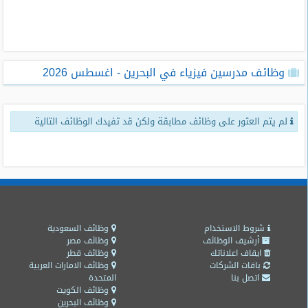
طلبات
وظائف
تصفح
وظائف مدرسين فيزياء في البحرين - اغسطس 2026
الوظائف
وظائف
لم يتم العثور على وظائف مطابقة ولكن قد تفيدك الوظائف التالية
اليوم
وظائف
السعودية
اليوم
وظائف
مصر
شروط الاستخدام
وظائف السعودية
اليوم
أرشيف الوظائف
وظائف مصر
ايقاف اعلاناتك
وظائف قطر
باقات الشركات
وظائف الامارات العربية
وظائف
اتصل بنا
المتحدة
حكومية
وظائف الكويت
وظائف البحرين