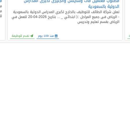
مطلوب معلمين ماث وساينس وانجليزى لكبرى المدارس
مد
الدولية بالسعودية
مط
تعلن شركة الطائف للتوظيف بالخارج لكبري المدراس الدولية بالسعودية
لل
- الرياض فى جميع المراحل ::( ابتدائي _ ... بتاريخ 2026-04-20 للعمل في
الرياض بقسم تعليم وتدريس
منذ 109 يوم
تقدم للوظيفة