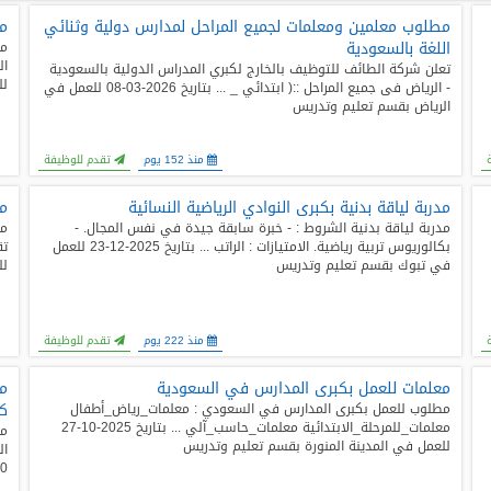
مطلوب معلمين ومعلمات لجميع المراحل لمدارس دولية وثنائي
مط
اللغة بالسعودية
مط
1
تعلن شركة الطائف للتوظيف بالخارج لكبري المدراس الدولية بالسعودية
لل
- الرياض فى جميع المراحل ::( ابتدائي _ ... بتاريخ 2026-03-08 للعمل في
الرياض بقسم تعليم وتدريس
منذ 152 يوم
تقدم للوظيفة
مدربة لياقة بدنية بكبرى النوادي الرياضية النسائية
مط
مدربة لياقة بدنية الشروط : - خبرة سابقة جيدة في نفس المجال. -
مط
بكالوريوس تربية رياضية. الامتيازات : الراتب ... بتاريخ 2025-12-23 للعمل
في تبوك بقسم تعليم وتدريس
لل
منذ 222 يوم
تقدم للوظيفة
معلمات للعمل بكبرى المدارس في السعودية
كب
مطلوب للعمل بكبرى المدارس في السعودي : معلمات_رياض_أطفال
معلمات_للمرحلة_الابتدائية معلمات_حاسب_آلي ... بتاريخ 2025-10-27
للعمل في المدينة المنورة بقسم تعليم وتدريس
10-26 للعمل في مكة ب