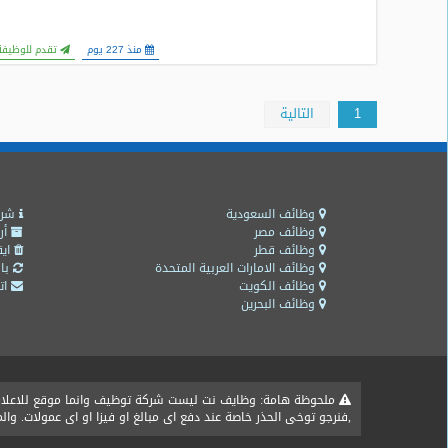
منذ 227 يوم
تقدم للوظيفة
1
التالية
وظائف السعودية
شرو
وظائف مصر
أر
وظائف قطر
ايق
وظائف الامارات العربية المتحدة
باق
وظائف الكويت
اتص
وظائف البحرين
ملحوظة هامة: وظايف نت ليست شركة توظيف وانما موقع للاعلان ع
,فنرجو توخى الحذر خاصة عند دفع اى مبالغ او فيزا او اى عمولات. و