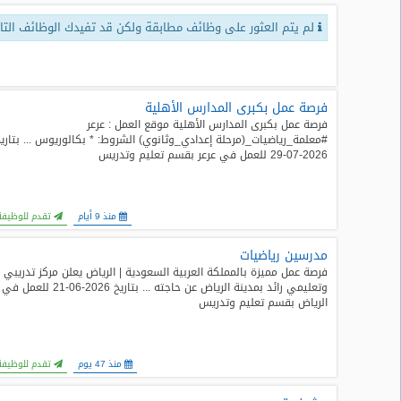
لم يتم العثور على وظائف مطابقة ولكن قد تفيدك الوظائف التال
طلبات
وظائف
تصفح
الوظائف
فرصة عمل بكبرى المدارس الأهلية
فرصة عمل بكبرى المدارس الأهلية موقع العمل : عرعر
#معلمة_رياضيات_(مرحلة إعدادي_وثانوي) الشروط: * بكالوريوس ... بتاري
وظائف
2026-07-29 للعمل في عرعر بقسم تعليم وتدريس
اليوم
وظائف
منذ 9 أيام
تقدم للوظيفة
السعودية
اليوم
مدرسين رياضيات
فرصة عمل مميزة بالمملكة العربية السعودية | الرياض يعلن مركز تدريبي
وظائف
وتعليمي رائد بمدينة الرياض عن حاجته ... بتاريخ 2026-06-21 للعمل في
مصر
الرياض بقسم تعليم وتدريس
اليوم
وظائف
منذ 47 يوم
تقدم للوظيفة
حكومية