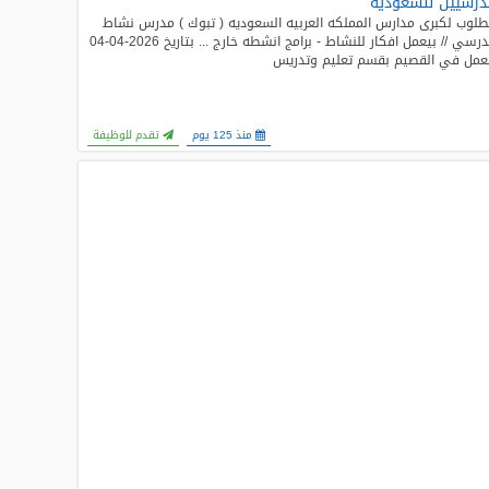
رسيين للسعوديه
لوب لكبرى مدارس المملكه العربيه السعوديه ( تبوك ) مدرس نشاط
مدرسي // بيعمل افكار للنشاط - برامج انشطه خارج ... بتاريخ 2026-04-04
عمل في القصيم بقسم تعليم وتدريس
منذ 125 يوم
تقدم للوظيفة