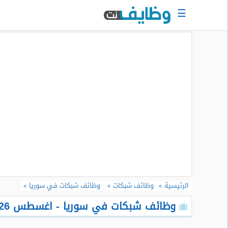
☰
الرئيسية
البحث
عن
وظيفة
دخول
حساب
جديد
اعلان
وظيفة
مجانا
الرئيسية
وظائف شبكات
وظائف شبكات في سوريا
سجل
سيرتك
وظائف شبكات في سوريا - اغسطس 2026
الذاتية
الان