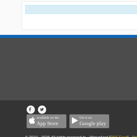
available on the
Get it on
App Store
Google play