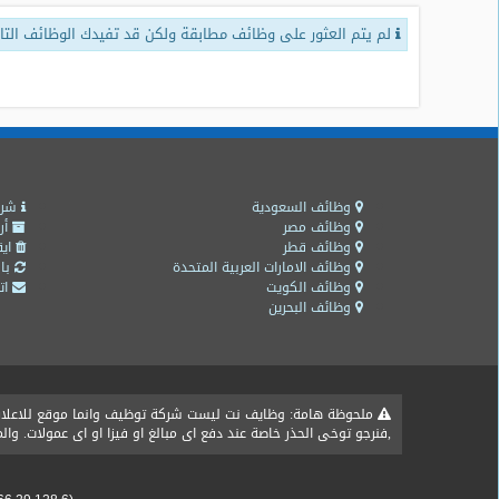
لم يتم العثور على وظائف مطابقة ولكن قد تفيدك الوظائف التال
طلبات
وظائف
تصفح
الوظائف
وظائف
اليوم
وظائف السعودية
شرو
وظائف مصر
أر
وظائف قطر
ايق
وظائف
وظائف الامارات العربية المتحدة
باق
السعودية
وظائف الكويت
اتص
اليوم
وظائف البحرين
وظائف
مصر
اليوم
ملحوظة هامة: وظايف نت ليست شركة توظيف وانما موقع للاعلان ع
,فنرجو توخى الحذر خاصة عند دفع اى مبالغ او فيزا او اى عمولات. و
وظائف
حكومية