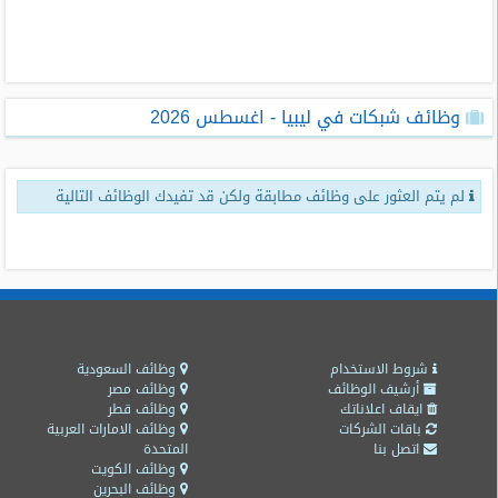
طلبات
وظائف
تصفح
وظائف شبكات في ليبيا - اغسطس 2026
الوظائف
وظائف
لم يتم العثور على وظائف مطابقة ولكن قد تفيدك الوظائف التالية
اليوم
وظائف
السعودية
اليوم
وظائف
مصر
شروط الاستخدام
وظائف السعودية
اليوم
أرشيف الوظائف
وظائف مصر
ايقاف اعلاناتك
وظائف قطر
باقات الشركات
وظائف الامارات العربية
وظائف
اتصل بنا
المتحدة
حكومية
وظائف الكويت
وظائف البحرين