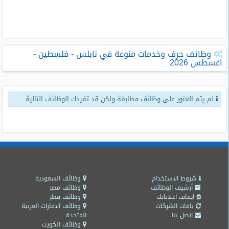
طلبات
وظائف
تصفح
وظائف حرف وخدمات منوعة في نابلس - فلسطين -
الوظائف
اغسطس 2026
وظائف
اليوم
لم يتم العثور على وظائف مطابقة ولكن قد تفيدك الوظائف التالية
وظائف
السعودية
اليوم
وظائف
مصر
اليوم
شروط الاستخدام
وظائف السعودية
أرشيف الوظائف
وظائف مصر
ايقاف اعلاناتك
وظائف قطر
وظائف
باقات الشركات
وظائف الامارات العربية
حكومية
اتصل بنا
المتحدة
وظائف الكويت