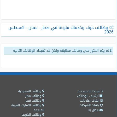
طلبات
وظائف
تصفح
وظائف حرف وخدمات منوعة في صحار - عمان - اغسطس
الوظائف
2026
وظائف
اليوم
لم يتم العثور على وظائف مطابقة ولكن قد تفيدك الوظائف التالية
وظائف
السعودية
اليوم
وظائف
مصر
اليوم
شروط الاستخدام
وظائف السعودية
أرشيف الوظائف
وظائف مصر
ايقاف اعلاناتك
وظائف قطر
وظائف
باقات الشركات
وظائف الامارات العربية
حكومية
اتصل بنا
المتحدة
وظائف الكويت