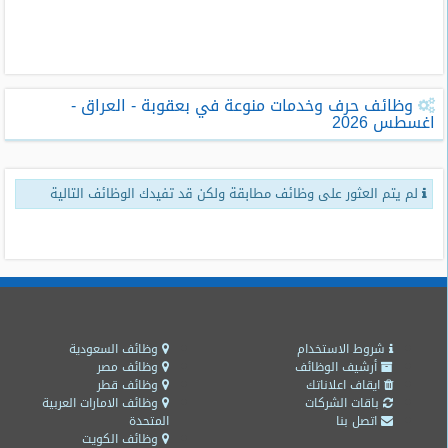
طلبات
وظائف
تصفح
وظائف حرف وخدمات منوعة في بعقوبة - العراق -
الوظائف
اغسطس 2026
وظائف
اليوم
لم يتم العثور على وظائف مطابقة ولكن قد تفيدك الوظائف التالية
وظائف
السعودية
اليوم
وظائف
مصر
اليوم
شروط الاستخدام
وظائف السعودية
أرشيف الوظائف
وظائف مصر
ايقاف اعلاناتك
وظائف قطر
وظائف
باقات الشركات
وظائف الامارات العربية
حكومية
اتصل بنا
المتحدة
وظائف الكويت