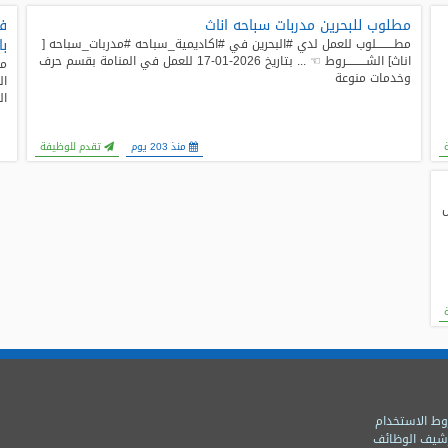
مطلوب للبحرين مدربات سباحه اناث
فن
با
مطـــــــــلوب للعمل لدي #البحرين في #اكاديمية_سباحه #مدربات_سباحه [
اناث] الشــــــــــروط ☜ ... بتاريخ 2026-01-17 للعمل في المنامة بقسم حرف
وخدمات منوعة
ال
منذ 203 يوم
تقدم للوظيفة
ل
ط الاستخدام
شيف الوظائف