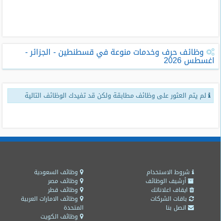
طلبات
وظائف
تصفح
وظائف حرف وخدمات منوعة في قسطنطين - الجزائر -
الوظائف
اغسطس 2026
وظائف
اليوم
لم يتم العثور على وظائف مطابقة ولكن قد تفيدك الوظائف التالية
وظائف
السعودية
اليوم
وظائف
مصر
اليوم
شروط الاستخدام
وظائف السعودية
أرشيف الوظائف
وظائف مصر
ايقاف اعلاناتك
وظائف قطر
وظائف
باقات الشركات
وظائف الامارات العربية
حكومية
اتصل بنا
المتحدة
وظائف الكويت