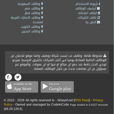
المدونة
شروط الاستخدام
وظائف السعودية
أرشيف الوظائف
وظائف مصر
ايقاف اعلاناتك
وظائف قطر
باقات الشركات
وظائف الامارات العربية
اتصل بنا
المتحدة
وظائف الكويت
وظائف البحرين
ملحوظة هامة: وظايف نت ليست شركة توظيف وانما موقع للاعلان عن
الوظائف الخالية المتاحة يوميا فى أغلب الشركات بالشرق الاوسط ,فنرجو
توخى الحذر خاصة عند دفع اى مبالغ او فيزا او اى عمولات. والموقع غير
مسؤول عن اى تعاملات تحدث من خلال الوظائف المعلنة.
available on the
Get it on
App Store
Google play
© 2010 - 2026 All rights reserved to - Wzayef.net [
RSS Feed
] -
Privacy
Policy
- Owned and managed by CodeInCode
Page loaded in 0.0127 seconds
(66.29.128.6)