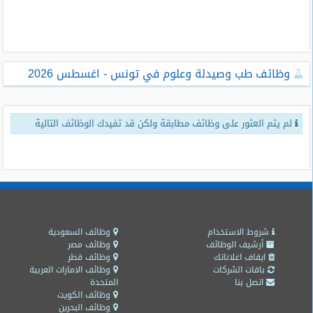
طلبات
وظائف
تصفح
وظائف طب وصيدلة وعلوم في تونس - اغسطس 2026
الوظائف
وظائف
لم يتم العثور على وظائف مطابقة ولكن قد تفيدك الوظائف التالية
اليوم
وظائف
السعودية
اليوم
وظائف
مصر
شروط الاستخدام
وظائف السعودية
اليوم
أرشيف الوظائف
وظائف مصر
ايقاف اعلاناتك
وظائف قطر
باقات الشركات
وظائف الامارات العربية
وظائف
اتصل بنا
المتحدة
حكومية
وظائف الكويت
وظائف البحرين