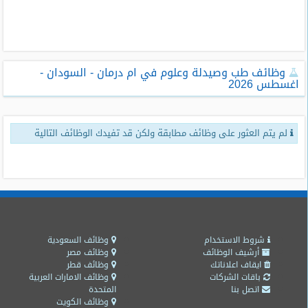
طلبات
وظائف
تصفح
وظائف طب وصيدلة وعلوم في ام درمان - السودان -
الوظائف
اغسطس 2026
وظائف
اليوم
لم يتم العثور على وظائف مطابقة ولكن قد تفيدك الوظائف التالية
وظائف
السعودية
اليوم
وظائف
مصر
اليوم
شروط الاستخدام
وظائف السعودية
أرشيف الوظائف
وظائف مصر
ايقاف اعلاناتك
وظائف قطر
وظائف
باقات الشركات
وظائف الامارات العربية
حكومية
اتصل بنا
المتحدة
وظائف الكويت