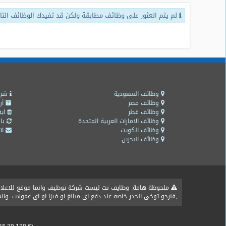
لم يتم العثور على وظائف مطابقة ولكن قد تفيدك الوظائف التال
طلبات
وظائف
تصفح
الوظائف
وظائف
اليوم
وظائف السعودية
شرو
وظائف مصر
أر
وظائف قطر
ايق
وظائف
وظائف الامارات العربية المتحدة
باق
السعودية
وظائف الكويت
اتص
اليوم
وظائف البحرين
وظائف
مصر
اليوم
ملحوظة هامة: وظايف نت ليست شركة توظيف وانما موقع للاعلان ع
,فنرجو توخى الحذر خاصة عند دفع اى مبالغ او فيزا او اى عمولات. و
وظائف
حكومية