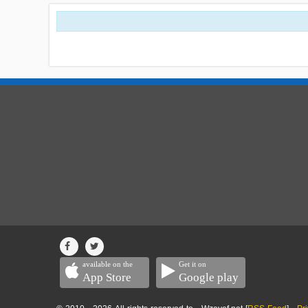
available on the
Get it on
App Store
Google play