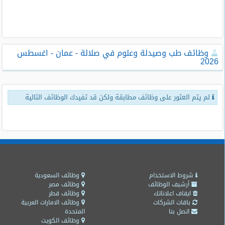
طلبات
وظائف
تصفح
وظائف طب وصيدلة وعلوم في صلالة - عمان - اغسطس
الوظائف
2026
وظائف
اليوم
لم يتم العثور على وظائف مطابقة ولكن قد تفيدك الوظائف التالية
وظائف
السعودية
اليوم
وظائف
مصر
اليوم
شروط الاستخدام
وظائف السعودية
أرشيف الوظائف
وظائف مصر
ايقاف اعلاناتك
وظائف قطر
وظائف
باقات الشركات
وظائف الامارات العربية
حكومية
اتصل بنا
المتحدة
وظائف الكويت