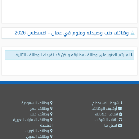
طلبات
وظائف
تصفح
وظائف طب وصيدلة وعلوم في عمان - اغسطس 2026
الوظائف
وظائف
لم يتم العثور على وظائف مطابقة ولكن قد تفيدك الوظائف التالية
اليوم
وظائف
السعودية
اليوم
وظائف
مصر
شروط الاستخدام
وظائف السعودية
اليوم
أرشيف الوظائف
وظائف مصر
ايقاف اعلاناتك
وظائف قطر
باقات الشركات
وظائف الامارات العربية
وظائف
اتصل بنا
المتحدة
حكومية
وظائف الكويت
وظائف البحرين