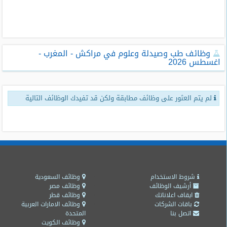
طلبات
وظائف
تصفح
وظائف طب وصيدلة وعلوم في مراكش - المغرب -
الوظائف
اغسطس 2026
وظائف
اليوم
لم يتم العثور على وظائف مطابقة ولكن قد تفيدك الوظائف التالية
وظائف
السعودية
اليوم
وظائف
مصر
اليوم
شروط الاستخدام
وظائف السعودية
أرشيف الوظائف
وظائف مصر
ايقاف اعلاناتك
وظائف قطر
وظائف
باقات الشركات
وظائف الامارات العربية
حكومية
اتصل بنا
المتحدة
وظائف الكويت