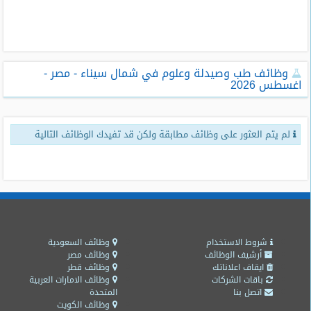
طلبات
وظائف
تصفح
وظائف طب وصيدلة وعلوم في شمال سيناء - مصر -
الوظائف
اغسطس 2026
وظائف
اليوم
لم يتم العثور على وظائف مطابقة ولكن قد تفيدك الوظائف التالية
وظائف
السعودية
اليوم
وظائف
مصر
اليوم
شروط الاستخدام
وظائف السعودية
أرشيف الوظائف
وظائف مصر
ايقاف اعلاناتك
وظائف قطر
وظائف
باقات الشركات
وظائف الامارات العربية
حكومية
اتصل بنا
المتحدة
وظائف الكويت