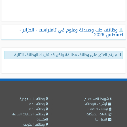
طلبات
وظائف
تصفح
وظائف طب وصيدلة وعلوم في تامنراست - الجزائر -
الوظائف
اغسطس 2026
وظائف
اليوم
لم يتم العثور على وظائف مطابقة ولكن قد تفيدك الوظائف التالية
وظائف
السعودية
اليوم
وظائف
مصر
اليوم
شروط الاستخدام
وظائف السعودية
أرشيف الوظائف
وظائف مصر
ايقاف اعلاناتك
وظائف قطر
وظائف
باقات الشركات
وظائف الامارات العربية
حكومية
اتصل بنا
المتحدة
وظائف الكويت