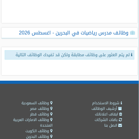
طلبات
وظائف
تصفح
وظائف مدرس رياضيات في البحرين - اغسطس 2026
الوظائف
وظائف
لم يتم العثور على وظائف مطابقة ولكن قد تفيدك الوظائف التالية
اليوم
وظائف
السعودية
اليوم
وظائف
مصر
شروط الاستخدام
وظائف السعودية
اليوم
أرشيف الوظائف
وظائف مصر
ايقاف اعلاناتك
وظائف قطر
باقات الشركات
وظائف الامارات العربية
وظائف
اتصل بنا
المتحدة
حكومية
وظائف الكويت
وظائف البحرين