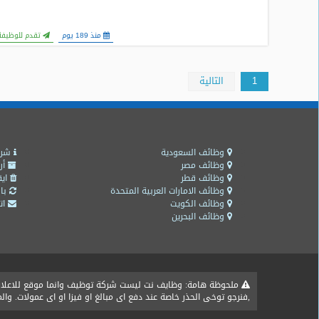
منذ 189 يوم
تقدم للوظيفة
1
التالية
وظائف السعودية
شرو
وظائف مصر
أر
وظائف قطر
ايق
وظائف الامارات العربية المتحدة
باق
وظائف الكويت
اتص
وظائف البحرين
ملحوظة هامة: وظايف نت ليست شركة توظيف وانما موقع للاعلان ع
,فنرجو توخى الحذر خاصة عند دفع اى مبالغ او فيزا او اى عمولات. و