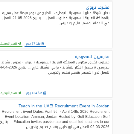
مشرف تربوي
تعلن شركة منابر السعودية للتوظيف بالخارج عن توفر فرصة عمل مميزة
بالمملكة العربية السعودية مطلوب للعمل ... بتاريخ 2026-05-21 للعمل
في الدمام بقسم تعليم وتدريس
منذ 77 يوم
تقدم للوظيفة
مدرسيين للسعوديه
مطلوب لكبرى مدارس المملكه العربيه السعوديه ( تبوك ) مدرس نشاط
مدرسي // بيعمل افكار للنشاط - برام
للعمل في القصيم بقسم تعليم وتدريس
منذ 124 يوم
تقدم للوظيفة
Teach in the UAE! Recruitment Event in Jordan
Recruitment Event Dates: April 9th - April 14th, 2026 Recruitment
Event Location: Amman, Jordan Hosted by: Gulf Education Gulf
Education invites passionate and qualified teachers to our ... بتاريخ
2026-03-02 للعمل في ابو ظبى بقسم تعليم وتدريس