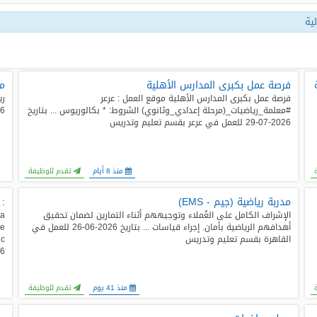
ية
فرصة عمل بكبرى المدارس الأهلية
مط
فرصة عمل بكبرى المدارس الأهلية موقع العمل : عرعر
ري
#معلمة_رياضيات_(مرحلة إعدادي_وثانوي) الشروط: * بكالوريوس ... بتاريخ
2026-07-17 ل
2026-07-29 للعمل في عرعر بقسم تعليم وتدريس
منذ 8 أيام
تقدم للوظيفة
مدربة رياضية (جيم - EMS)
ance Business Development Executive
الإشراف الكامل على العُملاء وتوجيههم أثناء التمارين لضمان تحقيق
ia
أهدافهم الرياضية بأمان. إجراء قياسات ... بتاريخ 2026-06-26 للعمل في
he
القاهرة بقسم تعليم وتدريس
2026-06-22 لل
منذ 41 يوم
تقدم للوظيفة