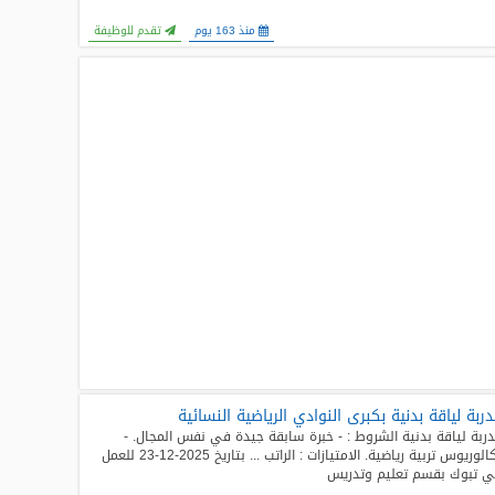
منذ 163 يوم
تقدم للوظيفة
ربة لياقة بدنية بكبرى النوادي الرياضية النسائية
ربة لياقة بدنية الشروط : - خبرة سابقة جيدة في نفس المجال. -
بكالوريوس تربية رياضية. الامتيازات : الراتب ... بتاريخ 2025-12-23 للعمل
 تبوك بقسم تعليم وتدريس