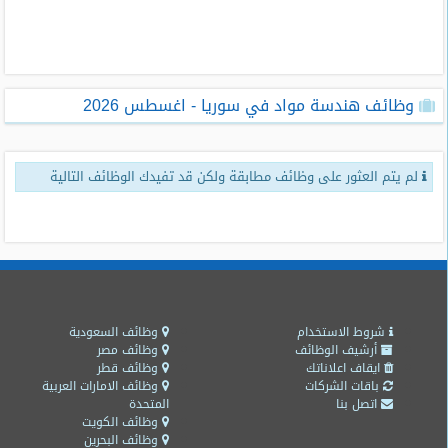
طلبات
وظائف
تصفح
وظائف هندسة مواد في سوريا - اغسطس 2026
الوظائف
وظائف
لم يتم العثور على وظائف مطابقة ولكن قد تفيدك الوظائف التالية
اليوم
وظائف
السعودية
اليوم
وظائف
مصر
شروط الاستخدام
وظائف السعودية
اليوم
أرشيف الوظائف
وظائف مصر
ايقاف اعلاناتك
وظائف قطر
باقات الشركات
وظائف الامارات العربية
وظائف
اتصل بنا
المتحدة
حكومية
وظائف الكويت
وظائف البحرين