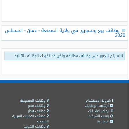
طلبات
وظائف
تصفح
وظائف بيع وتسويق في ولاية المصنعة - عمان - اغسطس
الوظائف
2026
وظائف
اليوم
لم يتم العثور على وظائف مطابقة ولكن قد تفيدك الوظائف التالية
وظائف
السعودية
اليوم
وظائف
مصر
اليوم
شروط الاستخدام
وظائف السعودية
أرشيف الوظائف
وظائف مصر
ايقاف اعلاناتك
وظائف قطر
وظائف
باقات الشركات
وظائف الامارات العربية
حكومية
اتصل بنا
المتحدة
وظائف الكويت