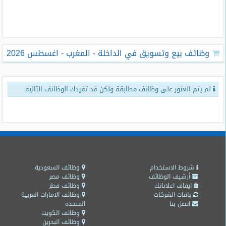
طلبات
وظائف
تصفح
وظائف بيع وتسويق في الداخلة - المغرب - اغسطس 2026
الوظائف
وظائف
لم يتم العثور على وظائف مطابقة ولكن قد تفيدك الوظائف التالية
اليوم
وظائف
السعودية
اليوم
وظائف
مصر
شروط الاستخدام
وظائف السعودية
اليوم
أرشيف الوظائف
وظائف مصر
ايقاف اعلاناتك
وظائف قطر
باقات الشركات
وظائف الامارات العربية
وظائف
اتصل بنا
المتحدة
حكومية
وظائف الكويت
وظائف البحرين