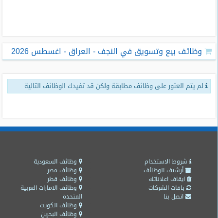
طلبات
وظائف
تصفح
وظائف بيع وتسويق في النجف - العراق - اغسطس 2026
الوظائف
وظائف
لم يتم العثور على وظائف مطابقة ولكن قد تفيدك الوظائف التالية
اليوم
وظائف
السعودية
اليوم
وظائف
مصر
شروط الاستخدام
وظائف السعودية
اليوم
أرشيف الوظائف
وظائف مصر
ايقاف اعلاناتك
وظائف قطر
باقات الشركات
وظائف الامارات العربية
وظائف
اتصل بنا
المتحدة
حكومية
وظائف الكويت
وظائف البحرين