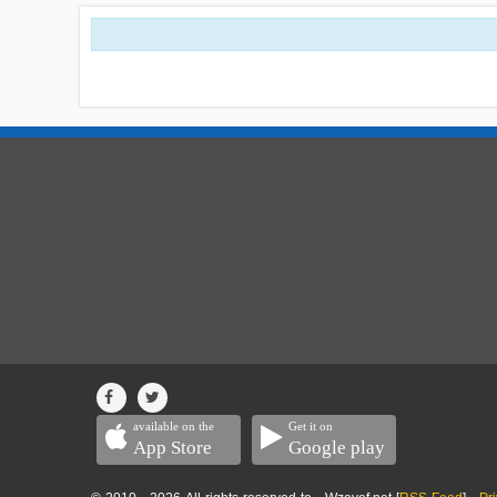
available on the
Get it on
App Store
Google play