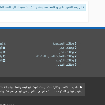
لم يتم العثور على وظائف مطابقة ولكن قد تفيدك الوظائف التال
طلبات
وظائف
تصفح
الوظائف
وظائف
اليوم
وظائف السعودية
شرو
وظائف مصر
أر
وظائف قطر
ايق
وظائف
وظائف الامارات العربية المتحدة
باق
السعودية
وظائف الكويت
اتص
اليوم
وظائف البحرين
وظائف
مصر
اليوم
ملحوظة هامة: وظايف نت ليست شركة توظيف وانما موقع للاعلان ع
,فنرجو توخى الحذر خاصة عند دفع اى مبالغ او فيزا او اى عمولات. و
وظائف
حكومية