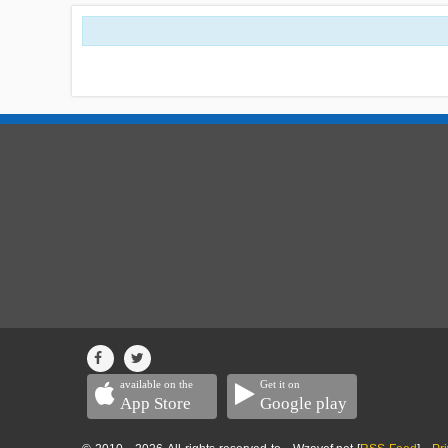
available on the
Get it on
App Store
Google play