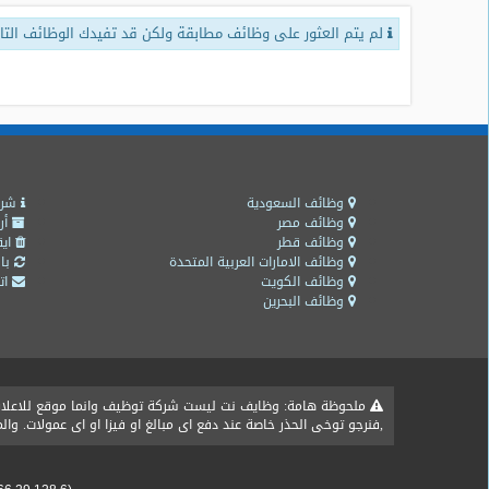
لم يتم العثور على وظائف مطابقة ولكن قد تفيدك الوظائف التال
طلبات
وظائف
تصفح
الوظائف
وظائف
اليوم
وظائف السعودية
شرو
وظائف مصر
أر
وظائف قطر
ايق
وظائف
وظائف الامارات العربية المتحدة
باق
السعودية
وظائف الكويت
اتص
اليوم
وظائف البحرين
وظائف
مصر
اليوم
ملحوظة هامة: وظايف نت ليست شركة توظيف وانما موقع للاعلان ع
,فنرجو توخى الحذر خاصة عند دفع اى مبالغ او فيزا او اى عمولات. و
وظائف
حكومية