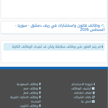
طلبات
وظائف
تصفح
وظائف قانون واستشارات في ريف دمشق - سوريا -
الوظائف
اغسطس 2026
وظائف
اليوم
لم يتم العثور على وظائف مطابقة ولكن قد تفيدك الوظائف التالية
وظائف
السعودية
اليوم
وظائف
مصر
اليوم
شروط الاستخدام
وظائف السعودية
أرشيف الوظائف
وظائف مصر
ايقاف اعلاناتك
وظائف قطر
وظائف
باقات الشركات
وظائف الامارات العربية
حكومية
اتصل بنا
المتحدة
وظائف الكويت