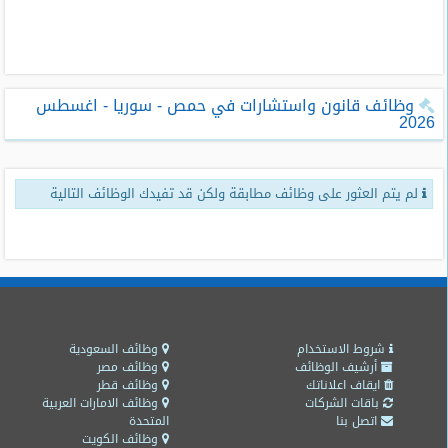
طلبات
وظائف
تصفح
وظائف قانون واستشارات في حمص - سوريا - اغسطس
الوظائف
2026
وظائف
اليوم
لم يتم العثور على وظائف مطابقة ولكن قد تفيدك الوظائف التالية
وظائف
السعودية
اليوم
وظائف
مصر
اليوم
شروط الاستخدام
وظائف السعودية
أرشيف الوظائف
وظائف مصر
ايقاف اعلاناتك
وظائف قطر
وظائف
باقات الشركات
وظائف الامارات العربية
حكومية
اتصل بنا
المتحدة
وظائف الكويت