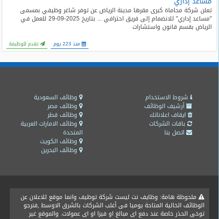
مساعد إداري
المدونة
تعلن شركة محاماة كبرى مقرها مدينة الرياض عن توفر شاغر وظيفي بمسمى
"مساعد إداري" للانضمام إلى فريق احترافي ... بتاريخ 2025-09-29 للعمل في
الرياض بقسم قانون واستشارات
منذ 223 يوم
تقدم للوظيفة
شروط الاستخدام
وظائف السعودية
أرشيف الوظائف
وظائف مصر
ايقاف اعلاناتك
وظائف قطر
باقات الشركات
وظائف الامارات العربية
اتصل بنا
المتحدة
وظائف الكويت
وظائف البحرين
ملحوظة هامة: وظايف نت ليست شركة توظيف وانما موقع للاعلان عن
الوظائف الخالية المتاحة يوميا فى أغلب الشركات بالشرق الاوسط ,فنرجو
توخى الحذر خاصة عند دفع اى مبالغ او فيزا او اى عمولات. والموقع غير