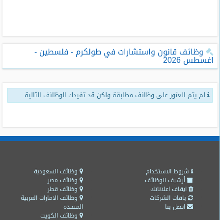
طلبات
وظائف
تصفح
وظائف قانون واستشارات في طولكرم - فلسطين -
الوظائف
اغسطس 2026
وظائف
اليوم
لم يتم العثور على وظائف مطابقة ولكن قد تفيدك الوظائف التالية
وظائف
السعودية
اليوم
وظائف
مصر
اليوم
شروط الاستخدام
وظائف السعودية
أرشيف الوظائف
وظائف مصر
ايقاف اعلاناتك
وظائف قطر
وظائف
باقات الشركات
وظائف الامارات العربية
حكومية
اتصل بنا
المتحدة
وظائف الكويت