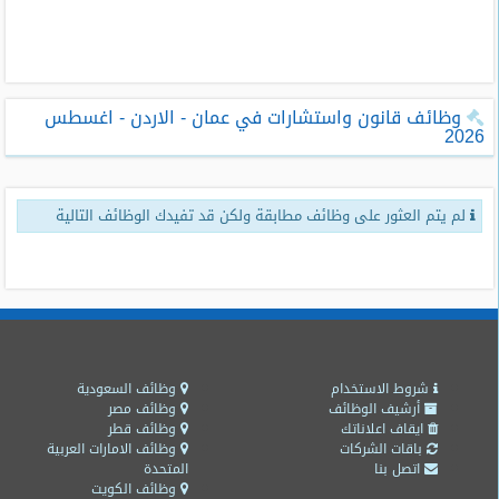
طلبات
وظائف
تصفح
وظائف قانون واستشارات في عمان - الاردن - اغسطس
الوظائف
2026
وظائف
اليوم
لم يتم العثور على وظائف مطابقة ولكن قد تفيدك الوظائف التالية
وظائف
السعودية
اليوم
وظائف
مصر
اليوم
شروط الاستخدام
وظائف السعودية
أرشيف الوظائف
وظائف مصر
ايقاف اعلاناتك
وظائف قطر
وظائف
باقات الشركات
وظائف الامارات العربية
حكومية
اتصل بنا
المتحدة
وظائف الكويت