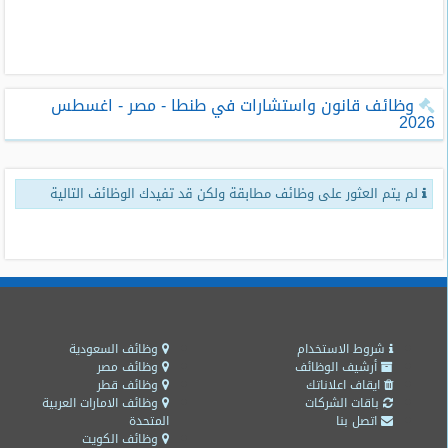
طلبات
وظائف
تصفح
وظائف قانون واستشارات في طنطا - مصر - اغسطس
الوظائف
2026
وظائف
اليوم
لم يتم العثور على وظائف مطابقة ولكن قد تفيدك الوظائف التالية
وظائف
السعودية
اليوم
وظائف
مصر
اليوم
شروط الاستخدام
وظائف السعودية
أرشيف الوظائف
وظائف مصر
ايقاف اعلاناتك
وظائف قطر
وظائف
باقات الشركات
وظائف الامارات العربية
حكومية
اتصل بنا
المتحدة
وظائف الكويت