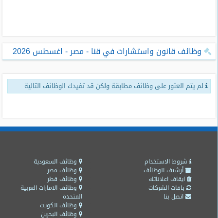
طلبات
وظائف
تصفح
وظائف قانون واستشارات في قنا - مصر - اغسطس 2026
الوظائف
وظائف
لم يتم العثور على وظائف مطابقة ولكن قد تفيدك الوظائف التالية
اليوم
وظائف
السعودية
اليوم
وظائف
مصر
شروط الاستخدام
وظائف السعودية
اليوم
أرشيف الوظائف
وظائف مصر
ايقاف اعلاناتك
وظائف قطر
باقات الشركات
وظائف الامارات العربية
وظائف
اتصل بنا
المتحدة
حكومية
وظائف الكويت
وظائف البحرين