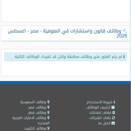
طلبات
وظائف
تصفح
وظائف قانون واستشارات في المنوفية - مصر - اغسطس
الوظائف
2026
وظائف
اليوم
لم يتم العثور على وظائف مطابقة ولكن قد تفيدك الوظائف التالية
وظائف
السعودية
اليوم
وظائف
مصر
اليوم
شروط الاستخدام
وظائف السعودية
أرشيف الوظائف
وظائف مصر
ايقاف اعلاناتك
وظائف قطر
وظائف
باقات الشركات
وظائف الامارات العربية
حكومية
اتصل بنا
المتحدة
وظائف الكويت