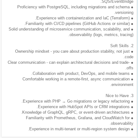
SQS/EventBridge.
● Proficiency with PostgreSQL, including migrations and schema
versioning.
● Experience with containerization and IaC (Terraform).
● Familiarity with CI/CD pipelines (GitHub Actions or similar).
● Solid understanding of microservice communication, scalability, and
observability (logs, metrics, tracing).
2. Soft Skills
● Ownership mindset - you care about production stability, not just
code.
● Clear communication - can explain architectural decisions and trade-
offs.
● Collaboration with product, DevOps, and mobile teams.
● Comfortable working in a remote-first, async communication
environment.
3. Nice to Have
● Experience with PHP → Go migrations or legacy refactoring.
● Experience with HubSpot APIs or CRM integrations.
● Knowledge of GraphQL, gRPC, or event-driven architectures.
● Familiarity with Prometheus, Grafana, and CloudWatch for
observability.
● Experience in multi-tenant or multi-region system design.