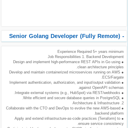
طلبات
وظائف
تصفح
الوظائف
- Senior Golang Developer (Fully Remote)
وظائف
Experience Required 5+ years minimum
اليوم
Job Responsibilities 1. Backend Development
● Design and implement high-performance REST APIs in Go using
وظائف
clean architecture principles.
السعودية
● Develop and maintain containerized microservices running on AWS
اليوم
ECS/Fargate.
● Implement authentication, authorization, and input/output validation
against OpenAPI schemas.
وظائف
● Integrate external systems (e.g., HubSpot) via REST/webhooks.
مصر
● Write efficient and secure database queries in PostgreSQL.
اليوم
2. Architecture & Infrastructure
● Collaborate with the CTO and DevOps to evolve the new AWS-based
backend platform.
وظائف
● Apply and extend infrastructure-as-code practices (Terraform) to
حكومية
ensure service consistency.