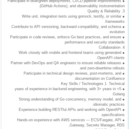
● Participate in blue/green deployments, CI/CD pipeline improvements
المدونة
(GitHub Actions), and observability instrumentation.
3. Quality & Reliability
● Write unit, integration tests using gomock, testify, or similar
frameworks.
● Contribute to API versioning, backward compatibility, and schema
evolution.
● Participate in code reviews, enforce Go best practices, and ensure
performance and security standards.
4. Collaboration
● Work closely with mobile and frontend teams using generated
OpenAPI clients.
● Partner with DevOps and QA engineers to ensure reliable releases
and zero-downtime rollouts.
● Participate in technical design reviews, post-mortems, and
documentation on Confluence.
Key Skills / Technologies 1. Technical
● 5+ years of experience in backend engineering, with 3+ years in
Golang.
● Strong understanding of Go concurrency, memory model, and
idiomatic practices.
● Experience building RESTful APIs and working with OpenAPI
specifications.
● Hands-on experience with AWS services — ECS/Fargate, API
Gateway, Secrets Manager, RDS,