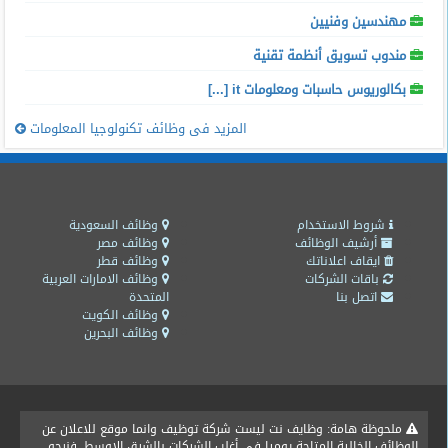
مهندسين وفنيين
مندوب تسويق أنظمة تقنية
بكالوريوس حاسبات ومعلومات it [...]
المزيد فى وظائف تكنولوجيا المعلومات
شروط الاستخدام
وظائف السعودية
أرشيف الوظائف
وظائف مصر
ايقاف اعلاناتك
وظائف قطر
باقات الشركات
وظائف الامارات العربية
اتصل بنا
المتحدة
وظائف الكويت
وظائف البحرين
ملحوظة هامة: وظايف نت ليست شركة توظيف وانما موقع للاعلان عن
الوظائف الخالية المتاحة يوميا فى أغلب الشركات بالشرق الاوسط ,فنرجو