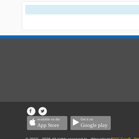
available on the
Get it on
App Store
Google play