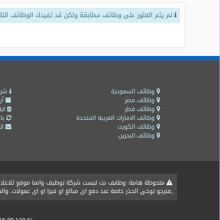
لم يتم العثور على وظائف مطابقة ولكن قد تفيدك الوظائف التال
طلبات
وظائف
تصفح
الوظائف
وظائف
اليوم
وظائف السعودية
شرو
وظائف مصر
أر
وظائف قطر
ايق
وظائف
وظائف الامارات العربية المتحدة
باق
السعودية
وظائف الكويت
اتص
اليوم
وظائف البحرين
وظائف
مصر
اليوم
ملحوظة هامة: وظايف نت ليست شركة توظيف وانما موقع للاعلان ع
,فنرجو توخى الحذر خاصة عند دفع اى مبالغ او فيزا او اى عمولات. و
وظائف
حكومية