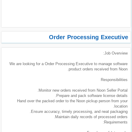
طلبات
وظائف
تصفح
الوظائف
Order Processing Executive
وظائف
Job Overview:
اليوم
We are looking for a Order Processing Executive to manage software
وظائف
product orders received from Noon.
السعودية
اليوم
Responsibilities
Monitor new orders received from Noon Seller Portal.
وظائف
Prepare and pack software license details.
مصر
Hand over the packed order to the Noon pickup person from your
اليوم
location.
Ensure accuracy, timely processing, and neat packaging.
Maintain daily records of processed orders.
وظائف
Requirements:
حكومية