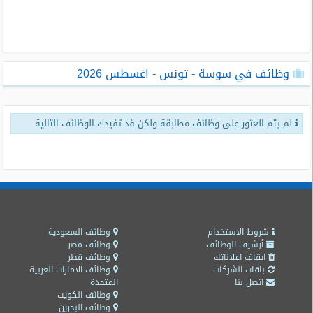
طلبات
وظائف
تصفح
وظائف في سوسة - تونس - اغسطس 2026
الوظائف
وظائف
لم يتم العثور على وظائف مطابقة ولكن قد تفيدك الوظائف التالية
اليوم
وظائف
السعودية
اليوم
وظائف
مصر
شروط الاستخدام
وظائف السعودية
اليوم
أرشيف الوظائف
وظائف مصر
ايقاف اعلاناتك
وظائف قطر
باقات الشركات
وظائف الامارات العربية
وظائف
اتصل بنا
المتحدة
حكومية
وظائف الكويت
وظائف البحرين